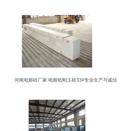
河南电熔砖厂家 电熔锆刚玉砖33#专业生产与诚信
销售