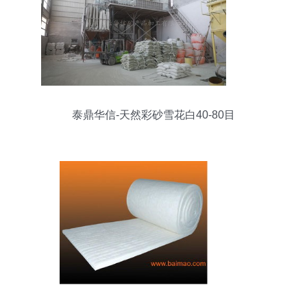
泰鼎华信-天然彩砂雪花白40-80目