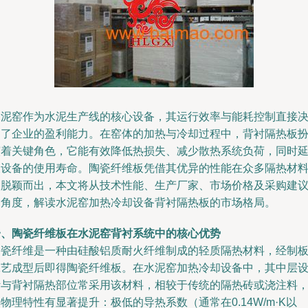
水泥窑作为水泥生产线的核心设备，其运行效率与能耗控制直接
定了企业的盈利能力。在窑体的加热与冷却过程中，背衬隔热板
演着关键角色，它能有效降低热损失、减少散热系统负荷，同时
长设备的使用寿命。陶瓷纤维板凭借其优异的性能在众多隔热材
中脱颖而出，本文将从技术性能、生产厂家、市场价格及采购建
的角度，解读水泥窑加热冷却设备背衬隔热板的市场格局。
一、陶瓷纤维板在水泥窑背衬系统中的核心优势
陶瓷纤维是一种由硅酸铝质耐火纤维制成的轻质隔热材料，经制
工艺成型后即得陶瓷纤维板。在水泥窑加热冷却设备中，其中层
计与背衬隔热部位常采用该材料，相较于传统的隔热砖或浇注料
物理特性有显著提升：极低的导热系数（通常在0.14W/m·K以